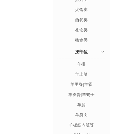
火锅类
西餐类
礼盒类
熟食类
按部位
羊排
羊上脑
羊里脊|羊霖
羊脊骨|羊蝎子
羊腿
羊身肉
羊板筋内脏等