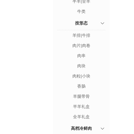
半羊|全羊
牛类
按形态
羊排|牛排
肉片|肉卷
肉串
肉块
肉粒|小块
香肠
羊腿带骨
半羊礼盒
全羊礼盒
高档冷鲜肉